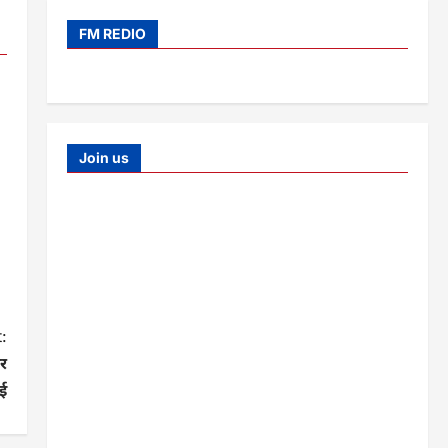
FM REDIO
Join us
:
कर
ई