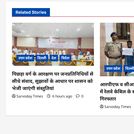
n
Related Stories
a
v
i
g
उत्तर प्रदेश
दिल्ली
देश
विदेश
a
उत्तर प्रदेश
दिल्ल
पिछड़ा वर्ग के आरक्षण पर जनप्रतिनिधियों से
t
सीधे संवाद, सुझावों के आधार पर शासन को
आरपीएफ व सीआईबी
i
भेजी जाएंगी संस्तुतियां
में रेलवे केबिल 
o
Sarvoday Times
6 hours ago
0
गिरफ्तार
n
Sarvoday Times