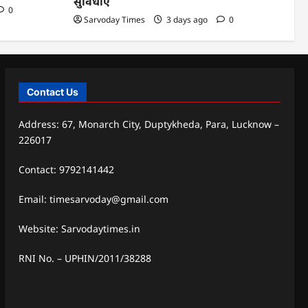
सुविधाएं
0
Sarvoday Times
3 days ago
0
Contact Us
Address: 67, Monarch City, Duptykheda, Para, Lucknow –
226017
Contact: 9792141442
Email: timesarvoday@gmail.com
Website: Sarvodaytimes.in
RNI No. – UPHIN/2011/38288