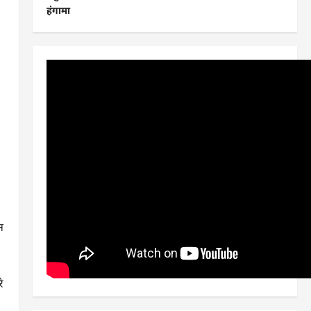
हंगामा
न
े