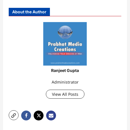
About the Author
Ranjeet Gupta
Administrator
View All Posts
P