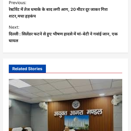
Previous:
o
रेस्टोरेंट में तेज धमाके के बाद लगी आग, 20 मीटर दूर जाकर गिरा
s
शटर,मचा हड़कंप
t
Next:
दिल्ली : सिलेंडर फटने से हुए भीषण हादसे में मां-बेटी ने गवांई जान, एक
n
घायल
a
v
i
Related Stories
g
a
t
i
o
n