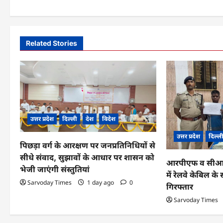
s
t
n
Related Stories
a
v
i
g
उत्तर प्रदेश
दिल्ली
देश
विदेश
a
उत्तर प्रदेश
दिल्ल
पिछड़ा वर्ग के आरक्षण पर जनप्रतिनिधियों से
t
सीधे संवाद, सुझावों के आधार पर शासन को
आरपीएफ व सीआईबी
i
भेजी जाएंगी संस्तुतियां
में रेलवे केबिल 
o
Sarvoday Times
1 day ago
0
गिरफ्तार
n
Sarvoday Times