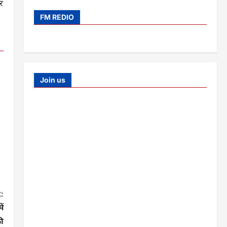
कर
FM REDIO
Join us
:
ें
ी