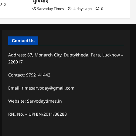
सुविधाएं
0
Sarvoday Times
4 days ago
0
Contact Us
Address: 67, Monarch City, Duptykheda, Para, Lucknow –
226017
Contact: 9792141442
Email: timesarvoday@gmail.com
Website: Sarvodaytimes.in
RNI No. – UPHIN/2011/38288