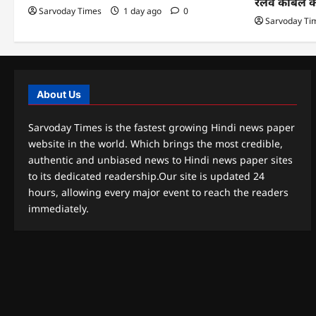
रेलवे केबिल 
Sarvoday Times
1 day ago
0
Sarvoday Ti
About Us
Sarvoday Times is the fastest growing Hindi news paper
website in the world. Which brings the most credible,
authentic and unbiased news to Hindi news paper sites
to its dedicated readership.Our site is updated 24
hours, allowing every major event to reach the readers
immediately.