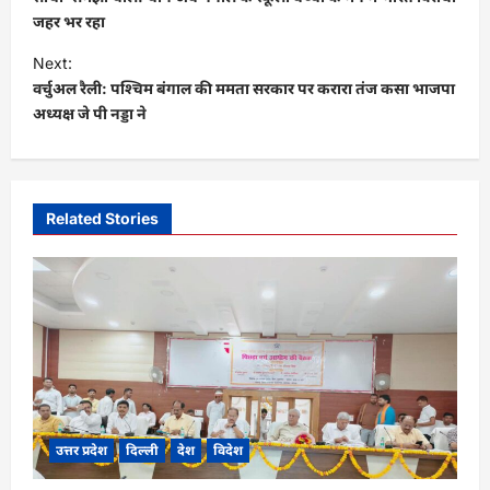
s
जहर भर रहा
t
Next:
वर्चुअल रैली: पश्चिम बंगाल की ममता सरकार पर करारा तंज कसा भाजपा
n
अध्यक्ष जे पी नड्डा ने
a
v
i
Related Stories
g
a
t
i
o
n
उत्तर प्रदेश
दिल्ली
देश
विदेश