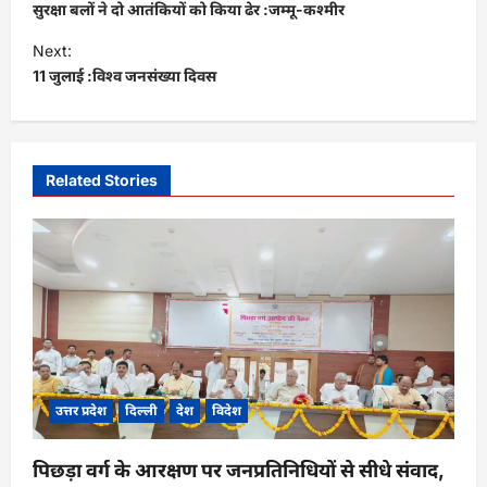
o
सुरक्षा बलों ने दो आतंकियों को किया ढेर :जम्मू-कश्मीर
s
Next:
t
11 जुलाई :विश्व जनसंख्या दिवस
n
a
v
Related Stories
i
g
a
t
i
o
n
उत्तर प्रदेश
दिल्ली
देश
विदेश
पिछड़ा वर्ग के आरक्षण पर जनप्रतिनिधियों से सीधे संवाद,