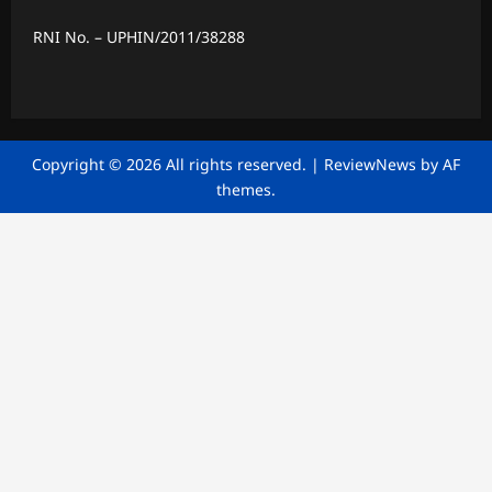
RNI No. – UPHIN/2011/38288
Copyright © 2026 All rights reserved.
|
ReviewNews
by AF
themes.