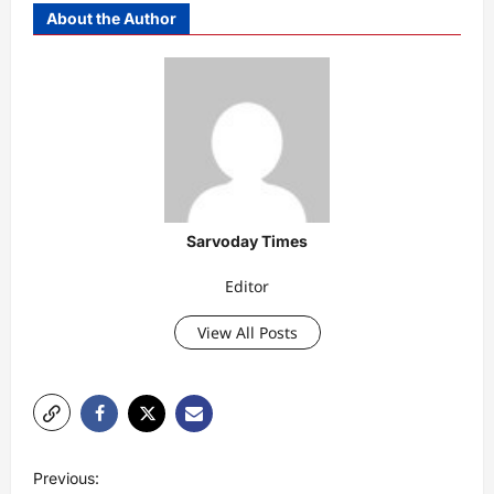
About the Author
Sarvoday Times
Editor
View All Posts
P
Previous: