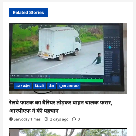
a
v
Related Stories
i
g
a
t
i
o
n
उत्तर प्रदेश
दिल्ली
देश
मुख्य समाचार
रेलवे फाटक का बैरियर तोड़कर वाहन चालक फरार,
आरपीएफ ने की पहचान
Sarvoday Times
2 days ago
0