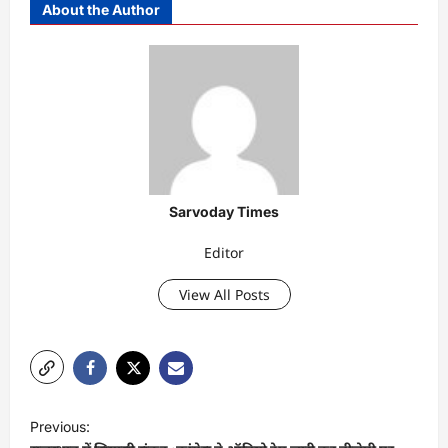
About the Author
Sarvoday Times
Editor
View All Posts
P
Previous:
o