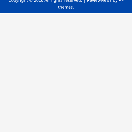
Copyright © 2026 All rights reserved.
|
ReviewNews
by AF
themes.