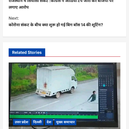
राजस्थान में सियासी संकट :कांग्रेस ने ऑडियो टेप जारी कर बीजेपी पर
s
लगाए आरोप
t
Next:
कोरोना संकट के बीच क्या शुरू हो गई बिग बॉस 14 की शूटिंग?
n
a
v
i
Related Stories
g
a
t
i
o
n
उत्तर प्रदेश
दिल्ली
देश
मुख्य समाचार