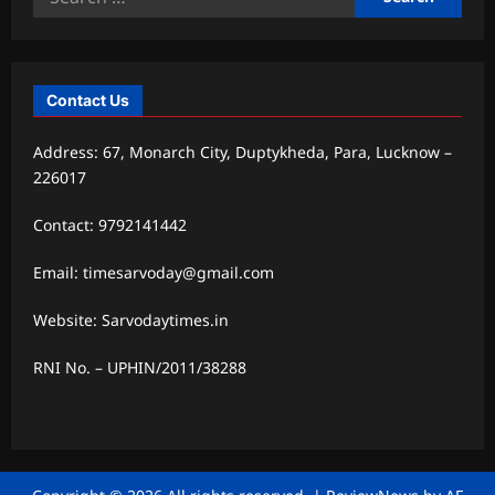
for:
Contact Us
Address: 67, Monarch City, Duptykheda, Para, Lucknow –
226017
Contact: 9792141442
Email: timesarvoday@gmail.com
Website: Sarvodaytimes.in
RNI No. – UPHIN/2011/38288