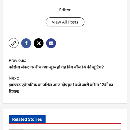
Editor
View All Posts
P
Previous:
o
कोरोना संकट के बीच क्या शुरू हो गई बिग बॉस 14 की शूटिंग?
s
Next:
t
झारखंड एकेडमिक काउंसिल आज दोपहर 1 बजे जारी करेगा 12वीं का
रिजल्ट
n
a
v
i
Related Stories
g