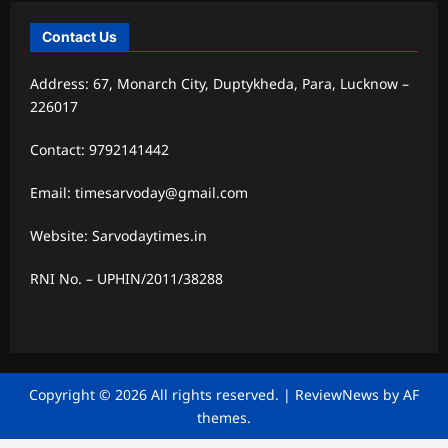
Contact Us
Address: 67, Monarch City, Duptykheda, Para, Lucknow –
226017
Contact: 9792141442
Email: timesarvoday@gmail.com
Website: Sarvodaytimes.in
RNI No. – UPHIN/2011/38288
Copyright © 2026 All rights reserved.
|
ReviewNews
by AF
themes.