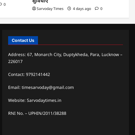
सुविधाएं
0
Sarvoday Times
4 days ago
0
Contact Us
Address: 67, Monarch City, Duptykheda, Para, Lucknow –
226017
Contact: 9792141442
Email: timesarvoday@gmail.com
Website: Sarvodaytimes.in
RNI No. – UPHIN/2011/38288