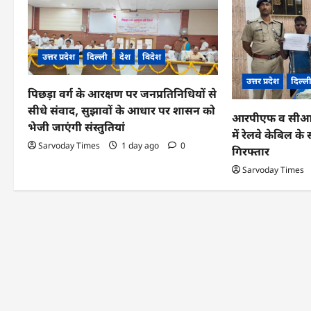
i
g
उत्तर प्रदेश
दिल्ली
देश
विदेश
a
उत्तर प्रदेश
दिल्ल
पिछड़ा वर्ग के आरक्षण पर जनप्रतिनिधियों से
t
सीधे संवाद, सुझावों के आधार पर शासन को
आरपीएफ व सीआईबी
i
भेजी जाएंगी संस्तुतियां
में रेलवे केबिल 
o
Sarvoday Times
1 day ago
0
गिरफ्तार
n
Sarvoday Times