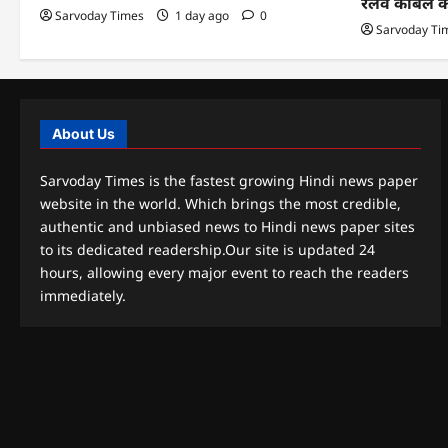
रेलवे केबिल 
Sarvoday Times
1 day ago
0
Sarvoday Ti
About Us
Sarvoday Times is the fastest growing Hindi news paper
website in the world. Which brings the most credible,
authentic and unbiased news to Hindi news paper sites
to its dedicated readership.Our site is updated 24
hours, allowing every major event to reach the readers
immediately.