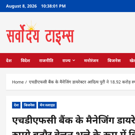
Skip
August 8, 2026
10:38:02 PM
to
content
देश
विदेश
राजनीति
राज्य
मनोरंजन
बिजनेस
खे
Home
एचडीएफसी बैंक के मैनेजिंग डायरेक्टर आदित्य पुरी ने 18.92 करोड़ रुपय
देश
बिजनेस
मेन स्लाइड
एचडीएफसी बैंक के मैनेजिंग डायरे
रुपये बतौर वेत्तन भत्ते के रूप मे