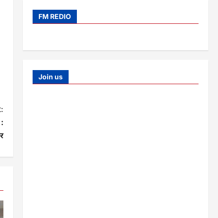
FM REDIO
Join us
:
 :
र