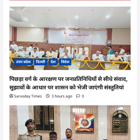
i
g
a
t
i
o
n
उत्तर प्रदेश
दिल्ली
देश
विदेश
पिछड़ा वर्ग के आरक्षण पर जनप्रतिनिधियों से सीधे संवाद,
सुझावों के आधार पर शासन को भेजी जाएंगी संस्तुतियां
Sarvoday Times
3 hours ago
0