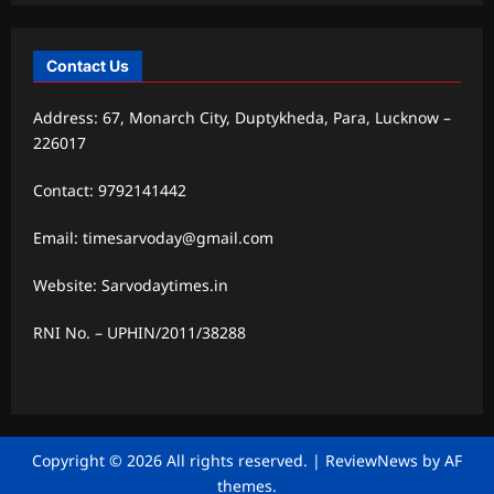
Contact Us
Address: 67, Monarch City, Duptykheda, Para, Lucknow –
226017
Contact: 9792141442
Email: timesarvoday@gmail.com
Website: Sarvodaytimes.in
RNI No. – UPHIN/2011/38288
Copyright © 2026 All rights reserved.
|
ReviewNews
by AF
themes.