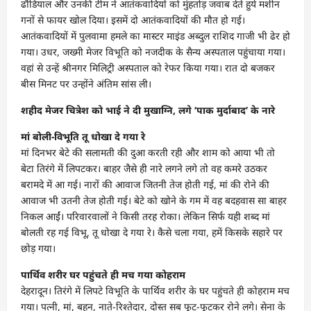
ढौंडियाल और उनकी टीम ने आतंकवादियों को मुंहतोड़ जवाब देते हुये मशीन
गनों से फायर खोल दिया। इसमें दो आतंकवादियों की मौत हो गई।
आतंकवादियों में पुलवामा हमले का मास्टर माइंड अब्दुल राशिद गाजी भी ढेर हो
गया। उधर, जख्मी मेजर विभूति को नजदीक के सैन्य अस्पताल पहुंचाया गया।
वहां से उन्हें श्रीनगर मिलिट्री अस्पताल को रेफर किया गया। रात दो बजकर
बीस मिनट पर उन्होंने अंतिम सांस ली।
शहीद मेजर चित्रेश को भाई ने दी मुखाग्नि, लगे ‘पाक मुर्दाबाद’ के नारे
मां बोली-विभूति तू धोखा दे गया रे
मां दिनभर बेटे की सलामती की दुआ करती रही और शाम को आया भी तो
बेटा तिरंगे में लिपटकर। बाहर जैसे ही नारे लगने लगे तो वह कमरे उठकर
बरामदे में आ गई। नारों की आवाज जितनी तेज होती गई, मां की रोने की
आवाज भी उतनी तेज होती गई। बेटे को खोने के गम में वह बदहवास सा बाहर
निकल आईं। परिवारवालों ने किसी तरह रोका। लेकिन सिर्फ यही शब्द मां
बोलती रह गई विभू, तू धोखा दे गया रे। कैसे चला गया, हमें किसके सहारे पर
छोड़ गया।
पार्थिव शरीर घर पहुंचते ही मच गया कोहराम
देहरादून। तिरंगे में लिपटे विभूति के पार्थिव शरीर के घर पहुंचते ही कोहराम मच
गया। पत्नी, मां, बहन, नाते-रिश्तेदार, दोस्त सब फूट-फूटकर रोने लगे। सेना के