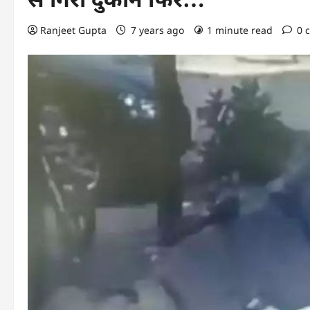
Ranjeet Gupta
7 years ago
1 minute read
0 