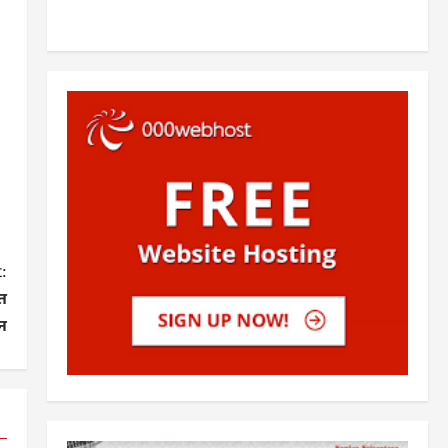
:
ित
न