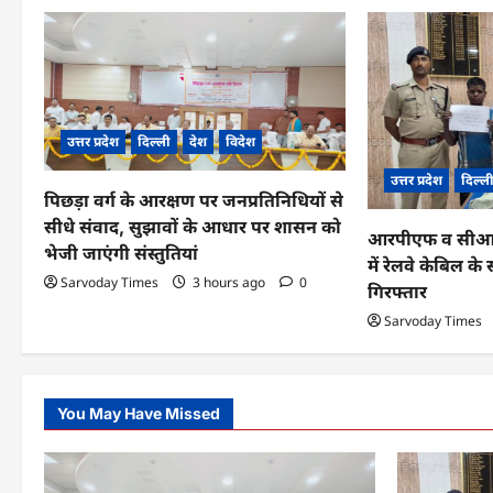
a
v
i
g
उत्तर प्रदेश
दिल्ली
देश
विदेश
a
उत्तर प्रदेश
दिल्ल
पिछड़ा वर्ग के आरक्षण पर जनप्रतिनिधियों से
t
सीधे संवाद, सुझावों के आधार पर शासन को
आरपीएफ व सीआईबी
i
भेजी जाएंगी संस्तुतियां
में रेलवे केबिल 
o
Sarvoday Times
3 hours ago
0
गिरफ्तार
n
Sarvoday Times
You May Have Missed