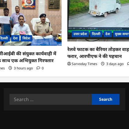
उत्तर प्रदेश
दिल्ली
देश
मुख्य समा
दिल्ली
देश
विदेश
रेलवे फाटक का बैरियर तोड़कर व
ईबी की संयुक्त कार्यवाही में
फरार, आरपीएफ ने की पहचान
के साथ एक अभियुक्त गिरफ्तार
Sarvoday Times
3 days ago
mes
3 hours ago
0
Search
for: