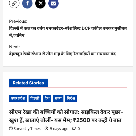
P
Previous:
o
दिल्ली में कल का दबंग एनकाउंटर-स्पेशलिस्ट DCP वकील बनकर मुसीबत
s
में,जानिए
t
Next:
देहरादून रेलवे स्टेशन से तीन माह के लिए रेलगाड़ियों का संचालन बंद
n
a
v
i
Related Stories
g
उत्तर प्रदेश
दिल्ली
देश
राज्य
विदेश
a
t
सीएम रेखा की बच्चियों को सौगात: साइकिल देकर पूछा-
खुश हैं, छात्राएं बोलीं- यस मैम; ₹2500 पर कही ये बात
i
Sarvoday Times
5 days ago
0
o