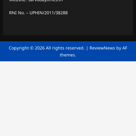
RNI No. – UPHIN/2011/38288
Copyright © 2026 All rights reserved.
|
ReviewNews
by AF
themes.