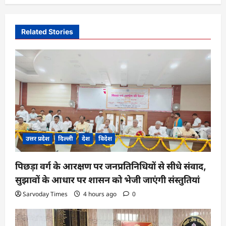
a
v
i
Related Stories
g
a
t
i
o
n
उत्तर प्रदेश
दिल्ली
देश
विदेश
पिछड़ा वर्ग के आरक्षण पर जनप्रतिनिधियों से सीधे संवाद,
सुझावों के आधार पर शासन को भेजी जाएंगी संस्तुतियां
Sarvoday Times
4 hours ago
0