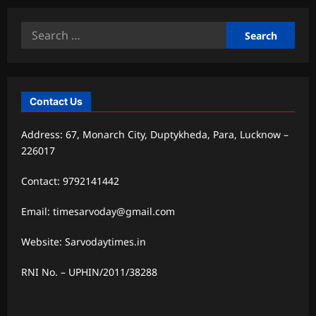
Search
for:
Contact Us
Address: 67, Monarch City, Duptykheda, Para, Lucknow –
226017
Contact: 9792141442
Email: timesarvoday@gmail.com
Website: Sarvodaytimes.in
RNI No. – UPHIN/2011/38288