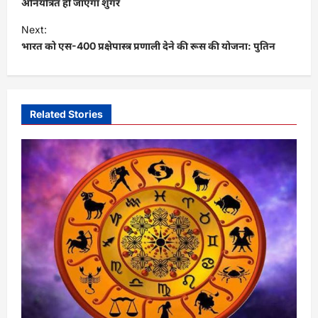
s
अनियंत्रित हो जाएगा शुगर
t
Next:
भारत को एस-400 प्रक्षेपास्त्र प्रणाली देने की रूस की योजना: पुतिन
n
a
v
i
Related Stories
g
a
t
i
o
n