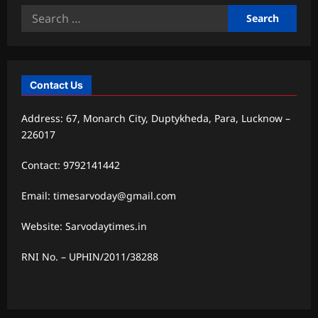
Search
for:
Contact Us
Address: 67, Monarch City, Duptykheda, Para, Lucknow –
226017
Contact: 9792141442
Email: timesarvoday@gmail.com
Website: Sarvodaytimes.in
RNI No. – UPHIN/2011/38288