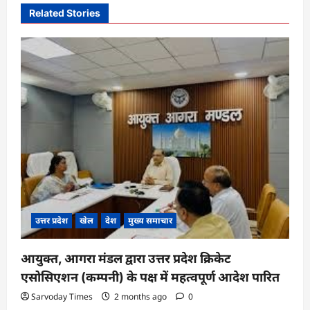
i
Related Stories
g
a
t
i
o
n
उत्तर प्रदेश
खेल
देश
मुख्य समाचार
आयुक्त, आगरा मंडल द्वारा उत्तर प्रदेश क्रिकेट
एसोसिएशन (कम्पनी) के पक्ष में महत्वपूर्ण आदेश पारित
Sarvoday Times
2 months ago
0