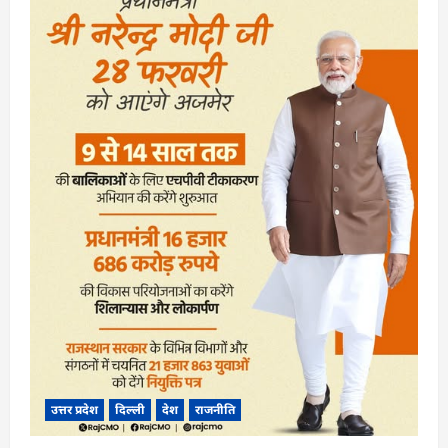
t
i
o
n
उत्तर प्रदेश
दिल्ली
देश
राजनीति