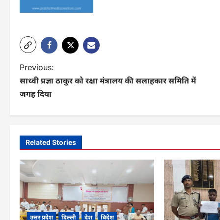
P
Previous:
साध्वी प्रज्ञा ठाकुर को रक्षा मंत्रालय की सलाहकार समिति में
o
जगह दिया
s
t
n
Related Stories
a
v
i
g
उत्तर प्रदेश
दिल्ली
देश
विदेश