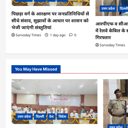
a
उत्तर प्रदेश
दिल्ल
पिछड़ा वर्ग के आरक्षण पर जनप्रतिनिधियों से
t
सीधे संवाद, सुझावों के आधार पर शासन को
आरपीएफ व सीआईबी
i
भेजी जाएंगी संस्तुतियां
में रेलवे केबिल 
o
Sarvoday Times
1 day ago
0
गिरफ्तार
n
Sarvoday Times
You May Have Missed
उत्तर प्रदेश
दिल्ली
देश
विदेश
उत्तर प्रदेश