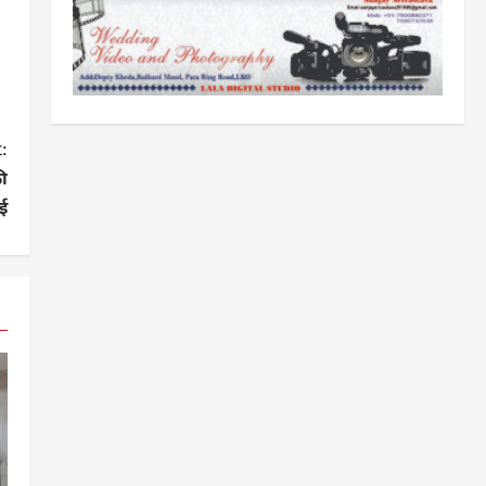
:
ी
ई