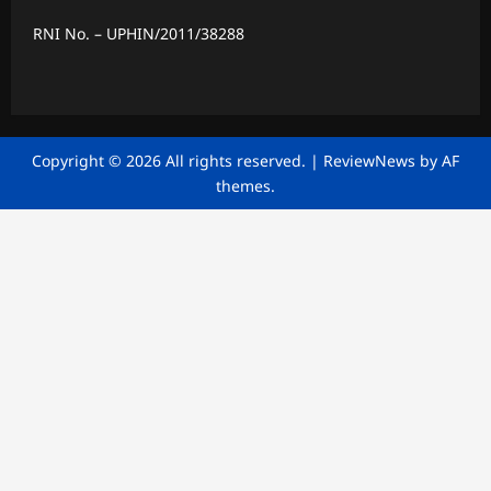
RNI No. – UPHIN/2011/38288
Copyright © 2026 All rights reserved.
|
ReviewNews
by AF
themes.