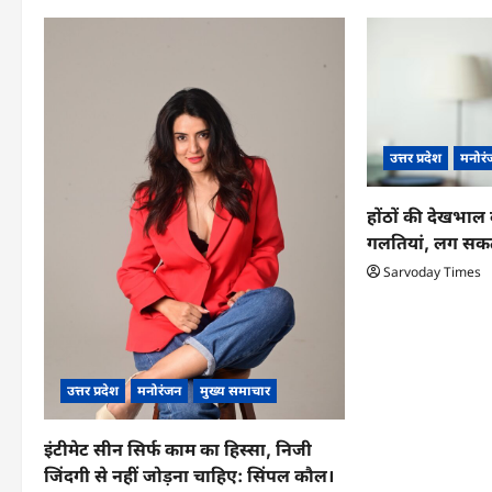
a
v
i
g
उत्तर प्रदेश
मनोरं
a
t
होंठों की देखभाल 
गलतियां, लग सकत
i
Sarvoday Times
o
n
उत्तर प्रदेश
मनोरंजन
मुख्य समाचार
इंटीमेट सीन सिर्फ काम का हिस्सा, निजी
जिंदगी से नहीं जोड़ना चाहिए: सिंपल कौल।