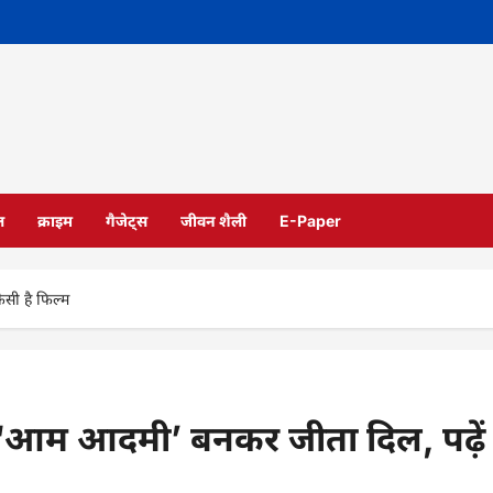
ल
क्राइम
गैजेट्स
जीवन शैली
E-Paper
ैसी है फिल्म
ं ‘आम आदमी’ बनकर जीता दिल, पढ़ें