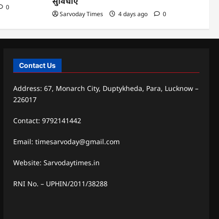
सुविधाएं
0
Sarvoday Times
4 days ago
0
Contact Us
Address: 67, Monarch City, Duptykheda, Para, Lucknow –
226017
Contact: 9792141442
Email: timesarvoday@gmail.com
Website: Sarvodaytimes.in
RNI No. – UPHIN/2011/38288