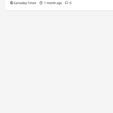
Sarvoday Times
1 month ago
0