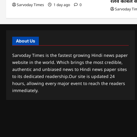
रेलवे केबिल 
Sarvoday Times
1 day ago
0
Sarvoday Ti
About Us
Sarvoday Times is the fastest growing Hindi news paper
website in the world. Which brings the most credible,
authentic and unbiased news to Hindi news paper sites
to its dedicated readership.Our site is updated 24
hours, allowing every major event to reach the readers
immediately.