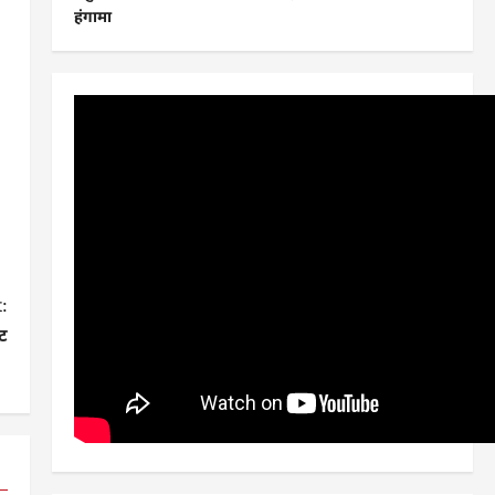
हंगामा
:
ट