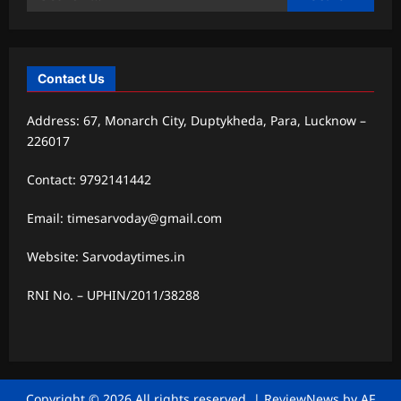
for:
Contact Us
Address: 67, Monarch City, Duptykheda, Para, Lucknow –
226017
Contact: 9792141442
Email: timesarvoday@gmail.com
Website: Sarvodaytimes.in
RNI No. – UPHIN/2011/38288
Copyright © 2026 All rights reserved.
|
ReviewNews
by AF