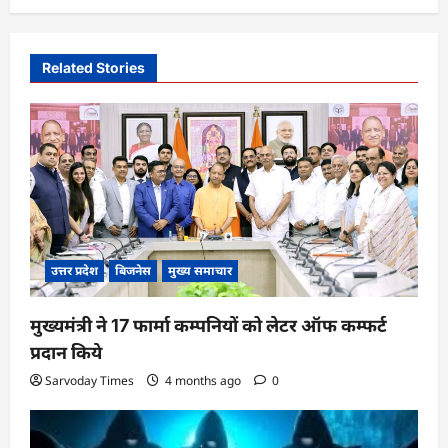
a
v
i
Related Stories
g
a
t
i
o
n
उत्तर प्रदेश
बिजनेस
मुख्य समाचार
मुख्यमंत्री ने 17 फार्मा कम्पनियों को लेटर ऑफ कम्फर्ट
प्रदान किये
Sarvoday Times
4 months ago
0