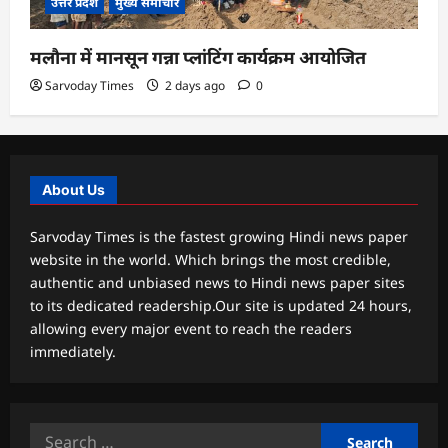
उत्तर प्रदेश
मुख्य समाचार
मलौना में मानसून गन्ना प्लांटिंग कार्यक्रम आयोजित
Sarvoday Times
2 days ago
0
About Us
Sarvoday Times is the fastest growing Hindi news paper
website in the world. Which brings the most credible,
authentic and unbiased news to Hindi news paper sites
to its dedicated readership.Our site is updated 24 hours,
allowing every major event to reach the readers
immediately.
Search