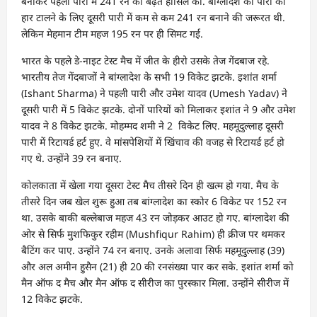
बनाकर पहली पारी में 241 रन की बढ़त हासिल की. बांग्लादेश को पारी की
हार टालने के लिए दूसरी पारी में कम से कम 241 रन बनाने की जरूरत थी.
लेकिन मेहमान टीम महज 195 रन पर ही सिमट गई.
भारत के पहले डे-नाइट टेस्ट मैच में जीत के हीरो उसके तेज गेंदबाज रहे.
भारतीय तेज गेंदबाजों ने बांग्लादेश के सभी 19 विकेट झटके. इशांत शर्मा
(Ishant Sharma) ने पहली पारी और उमेश यादव (Umesh Yadav) ने
दूसरी पारी में 5 विकेट झटके. दोनों पारियों को मिलाकर इशांत ने 9 और उमेश
यादव ने 8 विकेट झटके. मोहम्मद शमी ने 2 विकेट लिए. महमूदुल्लाह दूसरी
पारी में रिटायर्ड हर्ट हुए. वे मांसपेशियों में खिंचाव की वजह से रिटायर्ड हर्ट हो
गए थे. उन्होंने 39 रन बनाए.
कोलकाता में खेला गया दूसरा टेस्ट मैच तीसरे दिन ही खत्म हो गया. मैच के
तीसरे दिन जब खेल शुरू हुआ तब बांग्लादेश का स्कोर 6 विकेट पर 152 रन
था. उसके बाकी बल्लेबाज महज 43 रन जोड़कर आउट हो गए. बांग्लादेश की
ओर से सिर्फ मुशफिकुर रहीम (Mushfiqur Rahim) ही क्रीज पर थमकर
बैटिंग कर पाए. उन्होंने 74 रन बनाए. उनके अलावा सिर्फ महमूदुल्लाह (39)
और अल अमीन हुसैन (21) ही 20 की रनसंख्या पार कर सके. इशांत शर्मा को
मैन ऑफ द मैच और मैन ऑफ द सीरीज का पुरस्कार मिला. उन्होंने सीरीज में
12 विकेट झटके.