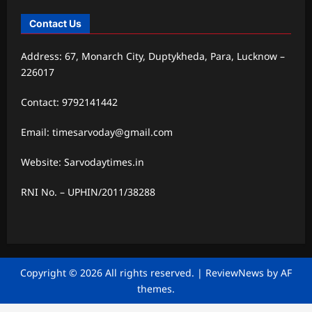
Contact Us
Address: 67, Monarch City, Duptykheda, Para, Lucknow –
226017
Contact: 9792141442
Email: timesarvoday@gmail.com
Website: Sarvodaytimes.in
RNI No. – UPHIN/2011/38288
Copyright © 2026 All rights reserved.
|
ReviewNews
by AF
themes.