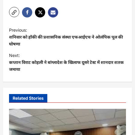
P
Previous:
o
शनिवार को हॉकी की प्रशासनिक संस्था एफआईएच ने ओलंपिक पूल की
s
घोषणा
t
Next:
कप्तान विराट कोहली ने बांग्लादेश के खिलाफ दूसरे टेस्ट में शानदार शतक
n
जमाया
a
v
i
Related Stories
g
a
t
i