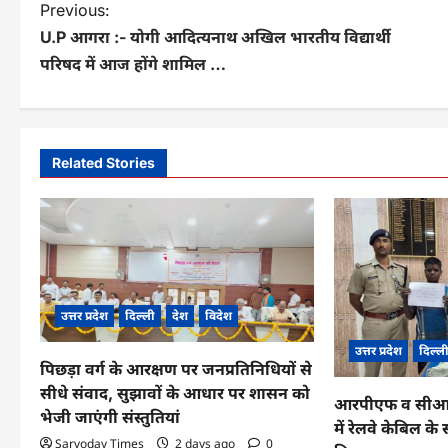
P
Previous:
U.P आगरा :- योगी आदित्यनाथ अखिल भारतीय विद्यार्थी
o
परिषद में आज होंगे शामिल …
s
t
n
Related Stories
a
v
i
g
उत्तर प्रदेश
दिल्ली
देश
विदेश
a
उत्तर प्रदेश
दिल्ल
पिछड़ा वर्ग के आरक्षण पर जनप्रतिनिधियों से
t
सीधे संवाद, सुझावों के आधार पर शासन को
आरपीएफ व सीआईबी
i
भेजी जाएंगी संस्तुतियां
में रेलवे केबिल 
o
Sarvoday Times
2 days ago
0