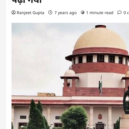
Ranjeet Gupta
7 years ago
1 minute read
0 