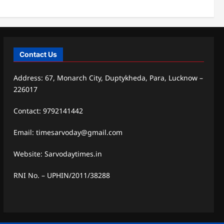
Contact Us
Address: 67, Monarch City, Duptykheda, Para, Lucknow –
226017
Contact: 9792141442
Email: timesarvoday@gmail.com
Website: Sarvodaytimes.in
RNI No. – UPHIN/2011/38288