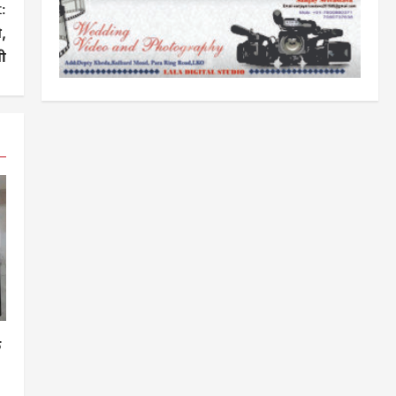
:
े,
ी
क