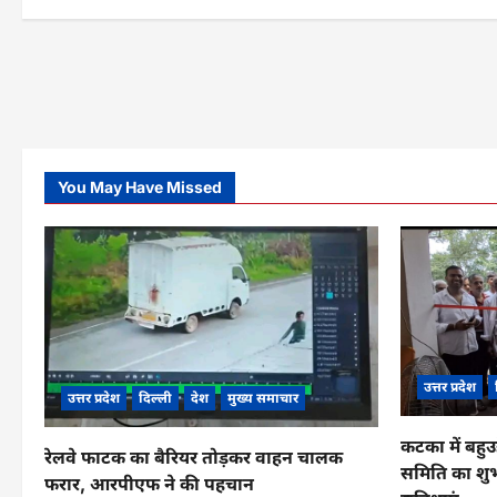
t
i
o
n
You May Have Missed
उत्तर प्रदेश
उत्तर प्रदेश
दिल्ली
देश
मुख्य समाचार
कटका में बहुउ
रेलवे फाटक का बैरियर तोड़कर वाहन चालक
समिति का शुभ
फरार, आरपीएफ ने की पहचान