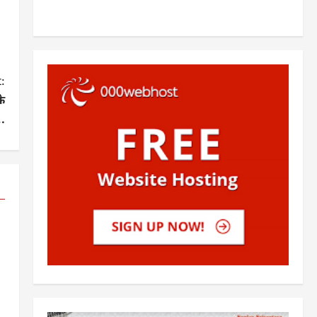
:
के
े…