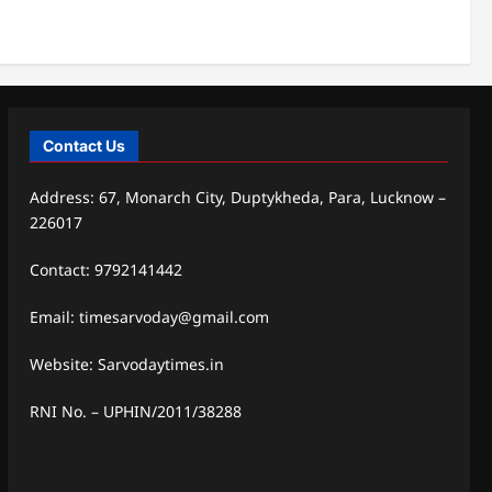
Contact Us
Address: 67, Monarch City, Duptykheda, Para, Lucknow –
226017
Contact: 9792141442
Email: timesarvoday@gmail.com
Website: Sarvodaytimes.in
RNI No. – UPHIN/2011/38288