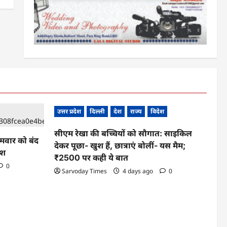
उत्तर प्रदेश
दिल्ली
देश
राज्य
विदेश
सीएम रेखा की बच्चियों को सौगात: साइकिल
ोमवार को बंद
देकर पूछा- खुश हैं, छात्राएं बोलीं- यस मैम;
ेश
₹2500 पर कही ये बात
0
Sarvoday Times
4 days ago
0