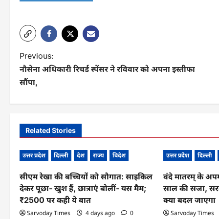
P
Previous:
नौसेना अधिकारी रिचर्ड स्पेंसर ने रविवार को अपना इस्तीफा
o
सौंपा,
s
t
n
Related Stories
a
उत्तर प्रदेश
दिल्ली
देश
राज्य
विदेश
उत्तर प्रदेश
दिल्ली
v
सीएम रेखा की बच्चियों को सौगात: साइकिल
वंदे मातरम् के अ
i
देकर पूछा- खुश हैं, छात्राएं बोलीं- यस मैम;
साल की सजा, सरक
g
₹2500 पर कही ये बात
क्या बदल जाएगा
a
Sarvoday Times
4 days ago
0
Sarvoday Times