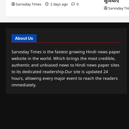
सुविधाएं
Sarvoday Times
2 days ago
0
Sarvoday Ti
About Us
Sarvoday Times is the fastest growing Hindi news paper
website in the world. Which brings the most credible,
authentic and unbiased news to Hindi news paper sites
to its dedicated readership.Our site is updated 24
hours, allowing every major event to reach the readers
immediately.