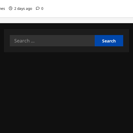
mes
2 days ago
0
Search
for: