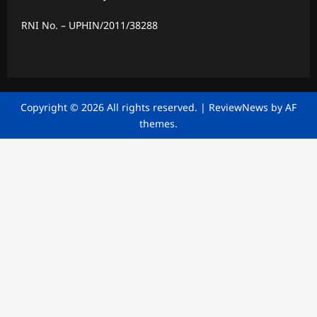
RNI No. – UPHIN/2011/38288
Copyright © 2026 All rights reserved.
|
ReviewNews
by AF
themes.