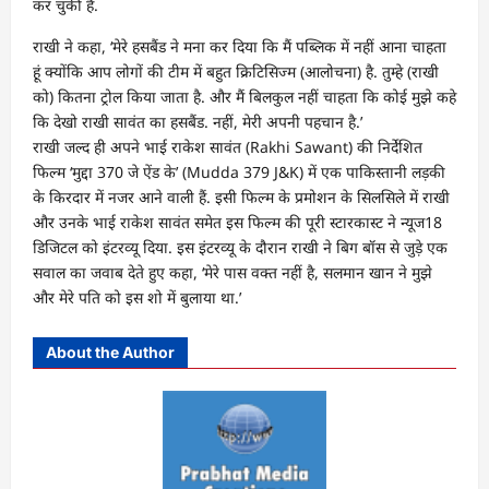
कर चुकी हैं.
राखी ने कहा, ‘मेरे हसबैंड ने मना कर दिया कि मैं पब्लिक में नहीं आना चाहता
हूं क्‍योंकि आप लोगों की टीम में बहुत क्रिटिसिज्‍म (आलोचना) है. तुम्‍हे (राखी
को) कितना ट्रोल किया जाता है. और मैं बिलकुल नहीं चाहता कि कोई मुझे कहे
कि देखो राखी सावंत का हसबैंड. नहीं, मेरी अपनी पहचान है.’
राखी जल्‍द ही अपने भाई राकेश सावंत (Rakhi Sawant) की निर्देशित
फिल्‍म ‘मुद्दा 370 जे ऐंड के’ (Mudda 379 J&K) में एक पाकिस्‍तानी लड़की
के किरदार में नजर आने वाली हैं. इसी फिल्‍म के प्रमोशन के सिलसिले में राखी
और उनके भाई राकेश सावंत समेत इस फिल्‍म की पूरी स्‍टारकास्‍ट ने न्‍यूज18
डिजिटल को इंटरव्‍यू दिया. इस इंटरव्‍यू के दौरान राखी ने बिग बॉस से जुड़े एक
सवाल का जवाब देते हुए कहा, ‘मेरे पास वक्‍त नहीं है, सलमान खान ने मुझे
और मेरे पति को इस शो में बुलाया था.’
About the Author