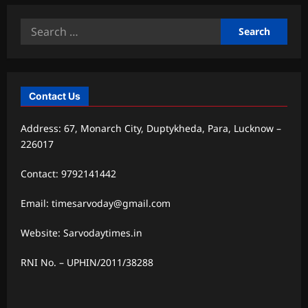
Search
for:
Contact Us
Address: 67, Monarch City, Duptykheda, Para, Lucknow –
226017
Contact: 9792141442
Email: timesarvoday@gmail.com
Website: Sarvodaytimes.in
RNI No. – UPHIN/2011/38288