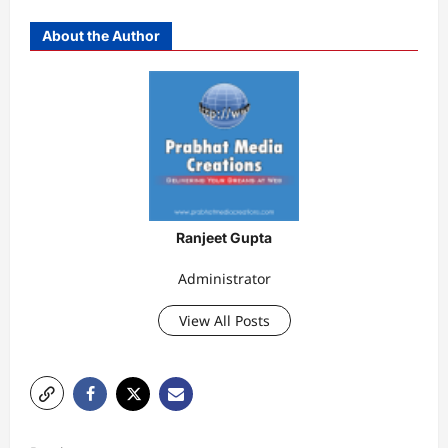
About the Author
Ranjeet Gupta
Administrator
View All Posts
P