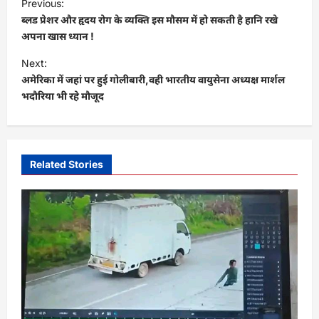
Previous:
o
ब्लड प्रेशर और हृदय रोग के व्यक्ति इस मौसम में हो सकती है हानि रखे
s
अपना खास ध्यान !
t
Next:
अमेरिका में जहां पर हुई गोलीबारी,वही भारतीय वायुसेना अध्यक्ष मार्शल
n
भदौरिया भी रहे मौजूद
a
v
i
Related Stories
g
a
t
i
o
n