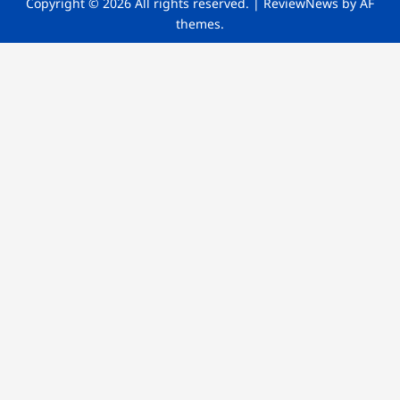
Copyright © 2026 All rights reserved.
|
ReviewNews
by AF
themes.