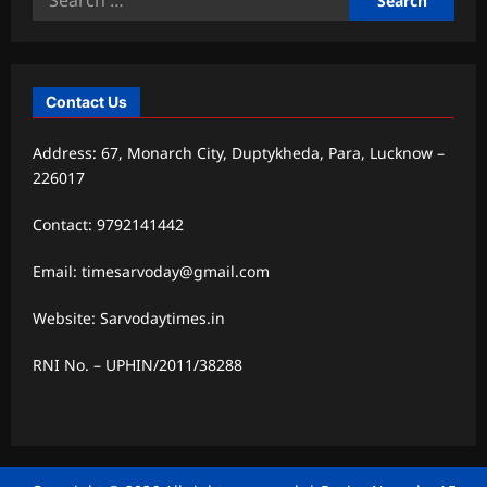
for:
Contact Us
Address: 67, Monarch City, Duptykheda, Para, Lucknow –
226017
Contact: 9792141442
Email: timesarvoday@gmail.com
Website: Sarvodaytimes.in
RNI No. – UPHIN/2011/38288