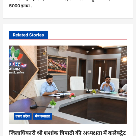
n
5000 इनाम .
a
v
i
Related Stories
g
a
t
i
o
n
उत्तर प्रदेश
मेन स्लाइड
जिलाधिकारी श्री शशांक त्रिपाठी की अध्यक्षता में कलेक्ट्रेट