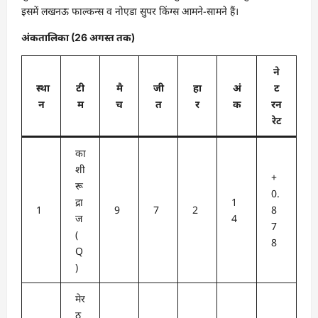
इसमें लखनऊ फाल्कन्स व नोएडा सुपर किंग्स आमने-सामने हैं।
अंकतालिका (26 अगस्त तक)
ने
स्था
टी
मै
जी
हा
अं
ट
न
म
च
त
र
क
रन
रेट
का
शी
+
रू
0.
द्रा
1
1
9
7
2
8
ज
4
7
(
8
Q
)
मेर
ठ