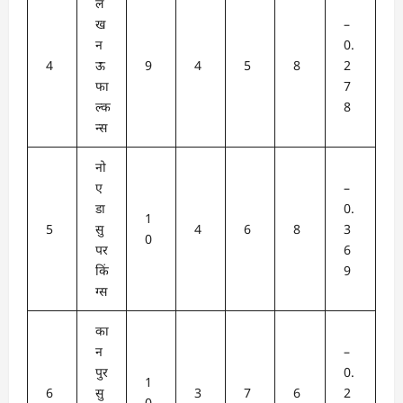
ल
ख
–
न
0.
4
ऊ
9
4
5
8
2
फा
7
ल्क
8
न्स
नो
ए
–
डा
0.
1
5
सु
4
6
8
3
0
पर
6
किं
9
ग्स
का
न
–
पुर
0.
1
6
सु
3
7
6
2
0