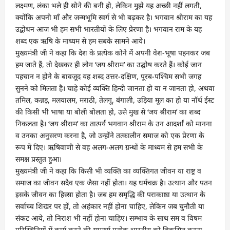
लक्ष्मण, लंका भले ही सोने की बनी हो, लेकिन मुझे यह अच्छी नहीं लगती,
क्योंकि अपनी माँ और जन्मभूमि स्वर्ग से भी बढ़कर है। भगवान श्रीराम का यह
उद्बोधन आज भी हम सभी भारतीयों के लिए प्रेरणा है। भगवान राम के यह
शब्द एक ऋषि के माध्यम से हम सबके सामने आये।
मुख्यमंत्री जी ने कहा कि देश के प्रत्येक कोने में अपनी वेश-भूषा पहनकर जब
हम जाते हैं, तो देखकर ही लोग ‘जय श्रीराम’ का उद्घोष करते हैं। कोई जान
पहचान न होने के बावजूद यह शब्द उत्तर-दक्षिण, पूरब-पश्चिम सभी जगह
सुनने को मिलता है। चाहे कोई व्यक्ति हिन्दी जानता हो या न जानता हो, अथवा
तमिल, कन्नड़, मलयालम, मराठी, तेलगू, बंगाली, उड़िया मूल का हो या नॉर्थ ईस्ट
की किसी भी भाषा या बोली बोलता हो, उसे मुख से ‘जय श्रीराम’ का शब्द
निकलता है। ‘जय श्रीराम’ का तात्पर्य भगवान श्रीराम के उन आदर्शां को मानना
व उनका अनुसरण करना है, जो उन्होंने तत्कालीन समाज को एक प्रेरणा के
रूप में दिए। ऋषिवाणी से वह अलग-अलग ग्रन्थों के माध्यम से हम सभी के
समक्ष प्रस्तुत हुआ।
मुख्यमंत्री जी ने कहा कि किसी भी व्यक्ति का व्यक्तिगत जीवन या राष्ट्र व
समाज का जीवन सदैव एक जैसा नहीं होता। यह धर्मचक्र है। उत्थान और पतन
इसके जीवन का हिस्सा होता है। जब हम समृद्धि की पराकाष्ठा या उत्थान के
सर्वाच्च शिखर पर हों, तो अहंकार नहीं होना चाहिए, लेकिन जब चुनौती या
संकट आये, तो निराश भी नहीं होना चाहिए। सम्भाव के साथ सम व विषम
परिस्थितियों में कार्य करने की सामर्थ्य प्रत्येक भारतीय को विकसित करना