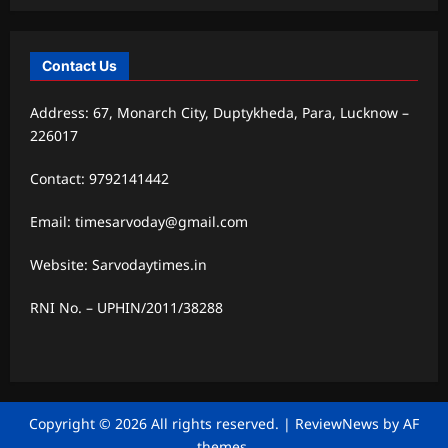
Contact Us
Address: 67, Monarch City, Duptykheda, Para, Lucknow –
226017
Contact: 9792141442
Email: timesarvoday@gmail.com
Website: Sarvodaytimes.in
RNI No. – UPHIN/2011/38288
Copyright © 2026 All rights reserved.
|
ReviewNews
by AF
themes.