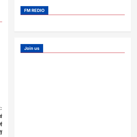
FM REDIO
Join us
:
वं
ण
ीं