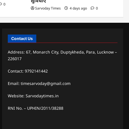
सुविधाएं
0
Sarvoday Times
4 days ago
0
Contact Us
Address: 67, Monarch City, Duptykheda, Para, Lucknow –
226017
Contact: 9792141442
Email: timesarvoday@gmail.com
Website: Sarvodaytimes.in
RNI No. – UPHIN/2011/38288