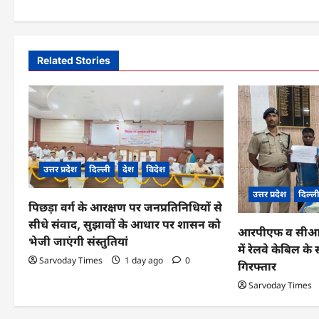
t
n
a
Related Stories
v
i
g
a
उत्तर प्रदेश
दिल्ली
देश
विदेश
t
उत्तर प्रदेश
दिल्ल
पिछड़ा वर्ग के आरक्षण पर जनप्रतिनिधियों से
i
सीधे संवाद, सुझावों के आधार पर शासन को
आरपीएफ व सीआईबी
o
भेजी जाएंगी संस्तुतियां
में रेलवे केबिल 
Sarvoday Times
1 day ago
0
n
गिरफ्तार
Sarvoday Times