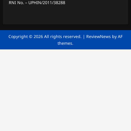
RNI No. – UPHIN/2011/38288
Copyright © 2026 All rights reserved.
|
ReviewNews
by AF
themes.