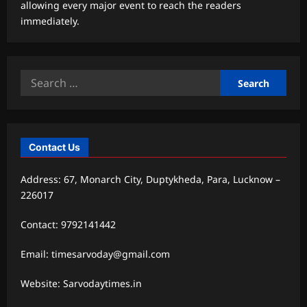
allowing every major event to reach the readers
immediately.
Search
for:
Contact Us
Address: 67, Monarch City, Duptykheda, Para, Lucknow –
226017
Contact: 9792141442
Email: timesarvoday@gmail.com
Website: Sarvodaytimes.in