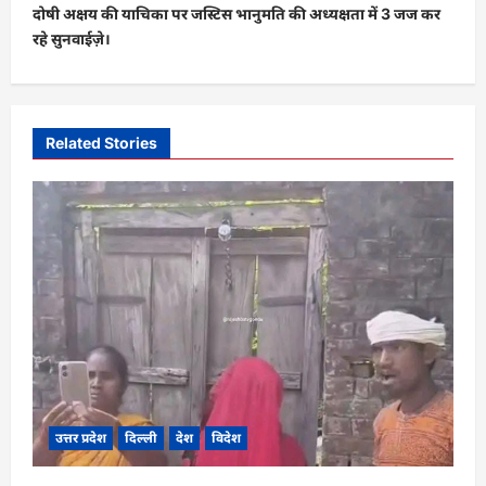
t
दोषी अक्षय की याचिका पर जस्टिस भानुमति की अध्‍यक्षता में 3 जज कर
रहे सुनवाईज़े।
n
a
v
i
Related Stories
g
a
t
i
o
n
उत्तर प्रदेश
दिल्ली
देश
विदेश