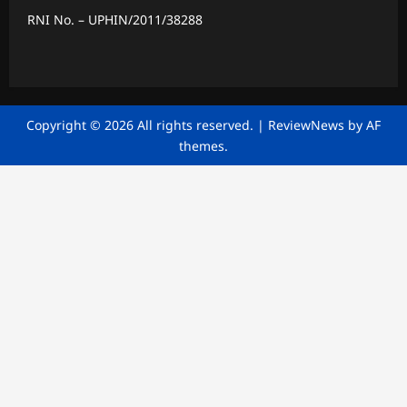
RNI No. – UPHIN/2011/38288
Copyright © 2026 All rights reserved.
|
ReviewNews
by AF
themes.