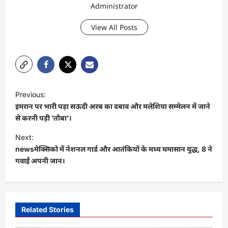
Administrator
View All Posts
P
Previous:
o
इमरान पर भारी पड़ा सऊदी अरब का दबाव और मलेशिया सम्‍मेलन में जाने
s
से करनी पड़ी ‘तौबा’।
t
Next:
newsमेक्सिको में नेशनल गार्ड और आतंकियों के मध्य घमासान युद्ध, 8 ने
n
गवाईं अपनी जान।
a
v
i
Related Stories
g