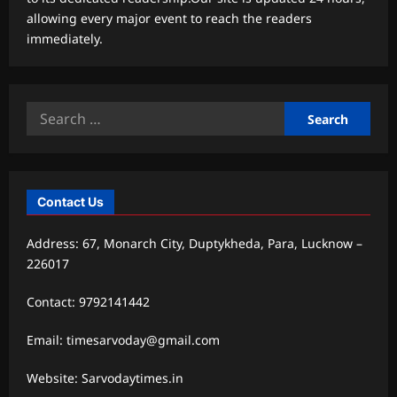
allowing every major event to reach the readers
immediately.
Search
for:
Contact Us
Address: 67, Monarch City, Duptykheda, Para, Lucknow –
226017
Contact: 9792141442
Email: timesarvoday@gmail.com
Website: Sarvodaytimes.in