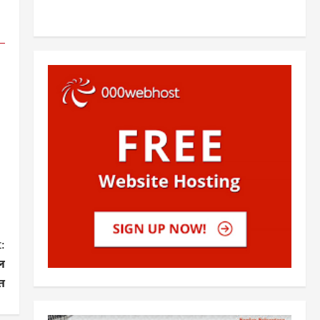
:
िल
त