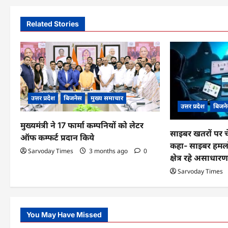
t
n
Related Stories
a
v
i
g
उत्तर प्रदेश
बिजनेस
मुख्य समाचार
उत्तर प्रदेश
बिजन
a
मुख्यमंत्री ने 17 फार्मा कम्पनियों को लेटर
t
साइबर खतरों पर चेत
ऑफ कम्फर्ट प्रदान किये
कहा- साइबर हमलों
i
Sarvoday Times
3 months ago
0
क्षेत्र रहे असाधार
o
Sarvoday Times
n
You May Have Missed