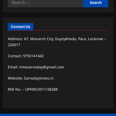
Search
for:
Contact Us
Address: 67, Monarch City, Duptykheda, Para, Lucknow –
226017
Contact: 9792141442
Email: timesarvoday@gmail.com
Website: Sarvodaytimes.in
RNI No. – UPHIN/2011/38288