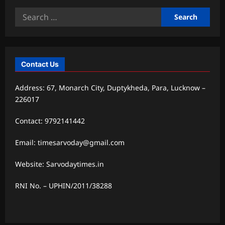
Search
for:
Contact Us
Address: 67, Monarch City, Duptykheda, Para, Lucknow –
226017
Contact: 9792141442
Email: timesarvoday@gmail.com
Website: Sarvodaytimes.in
RNI No. – UPHIN/2011/38288