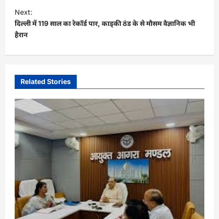
t
Next:
दिल्ली में 119 साल का रेकॉर्ड पार, काड्की ठंड के से मौसम वैज्ञानिक भी
n
हैरान
a
v
i
Related Stories
g
a
t
i
o
n