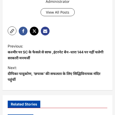
Administrator
View All Posts
P
Previous:
o
कश्मीर पर SC के फैसले से साफ ,इंटरनेट बैन-धारा 144 पर नहीं चलेगी
s
सरकारी मनमर्जी
t
Next:
दीपिका पादुकोण, ‘छपाक’ की सफलता के लिए सिद्धिविनायक मंदिर
n
पहुंचीं
a
v
i
Related Stories
g
a