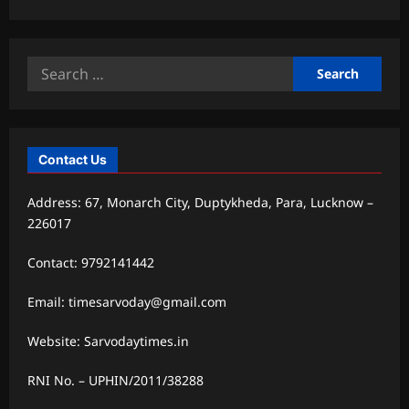
Search
for:
Contact Us
Address: 67, Monarch City, Duptykheda, Para, Lucknow –
226017
Contact: 9792141442
Email: timesarvoday@gmail.com
Website: Sarvodaytimes.in
RNI No. – UPHIN/2011/38288