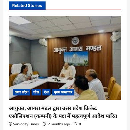
i
Related Stories
g
a
t
i
o
n
उत्तर प्रदेश
खेल
देश
मुख्य समाचार
आयुक्त, आगरा मंडल द्वारा उत्तर प्रदेश क्रिकेट
एसोसिएशन (कम्पनी) के पक्ष में महत्वपूर्ण आदेश पारित
Sarvoday Times
2 months ago
0