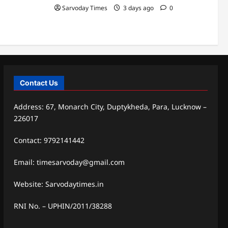
Sarvoday Times
3 days ago
0
Contact Us
Address: 67, Monarch City, Duptykheda, Para, Lucknow –
226017
Contact: 9792141442
Email: timesarvoday@gmail.com
Website: Sarvodaytimes.in
RNI No. – UPHIN/2011/38288