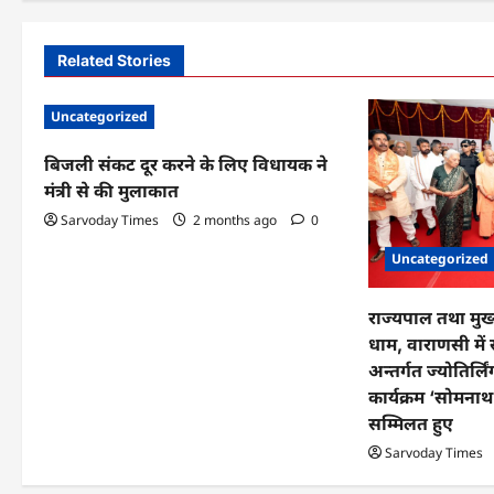
s
t
Related Stories
n
Uncategorized
a
v
बिजली संकट दूर करने के लिए विधायक ने
मंत्री से की मुलाकात
i
Sarvoday Times
2 months ago
0
g
Uncategorized
a
राज्यपाल तथा मुख्य
t
धाम, वाराणसी में 
i
अन्तर्गत ज्योतिर्ल
कार्यक्रम ‘सोमनाथ 
o
सम्मिलत हुए
n
Sarvoday Times