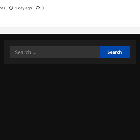
mes
1 day ago
0
Search
for: