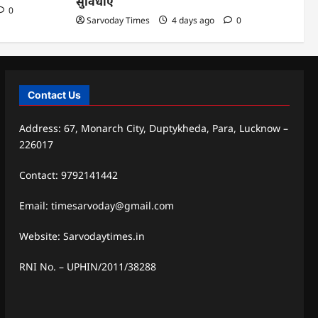
सुविधाएं
0
Sarvoday Times
4 days ago
0
Contact Us
Address: 67, Monarch City, Duptykheda, Para, Lucknow –
226017
Contact: 9792141442
Email: timesarvoday@gmail.com
Website: Sarvodaytimes.in
RNI No. – UPHIN/2011/38288