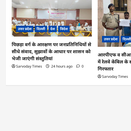
v
i
g
उत्तर प्रदेश
दिल्ली
देश
विदेश
a
उत्तर प्रदेश
दिल्ल
पिछड़ा वर्ग के आरक्षण पर जनप्रतिनिधियों से
t
सीधे संवाद, सुझावों के आधार पर शासन को
आरपीएफ व सीआईबी
i
भेजी जाएंगी संस्तुतियां
में रेलवे केबिल 
o
Sarvoday Times
24 hours ago
0
गिरफ्तार
n
Sarvoday Times