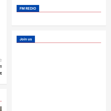
FM REDIO
Join us
:
गा
द