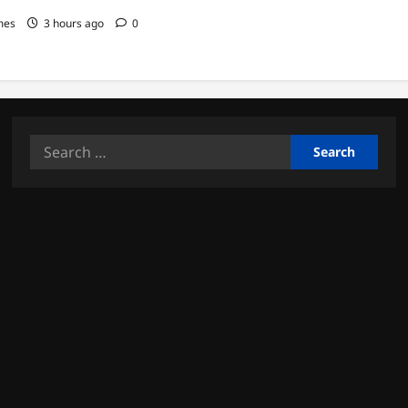
mes
3 hours ago
0
Search
for: