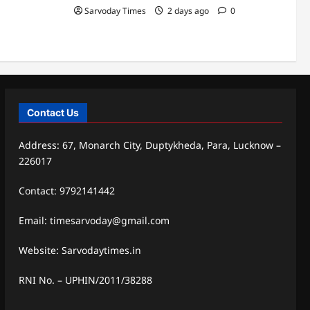
Sarvoday Times
2 days ago
0
Contact Us
Address: 67, Monarch City, Duptykheda, Para, Lucknow –
226017
Contact: 9792141442
Email: timesarvoday@gmail.com
Website: Sarvodaytimes.in
RNI No. – UPHIN/2011/38288