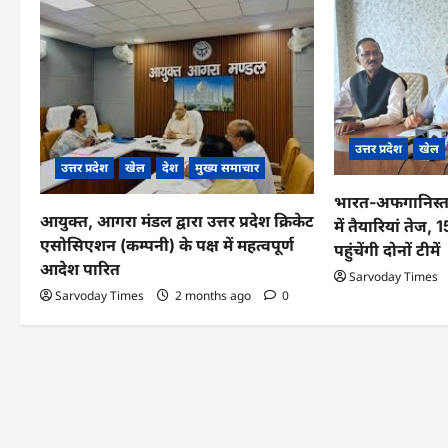
i
g
a
t
उत्तर प्रदेश
खेल
i
उत्तर प्रदेश
खेल
देश
मुख्य समाचार
भारत-अफगानिस्ता
o
आयुक्त, आगरा मंडल द्वारा उत्तर प्रदेश क्रिकेट
में तैयारियां ते
n
एसोसिएशन (कम्पनी) के पक्ष में महत्वपूर्ण
पहुंचेंगी दोनों टीमें
आदेश पारित
Sarvoday Times
Sarvoday Times
2 months ago
0