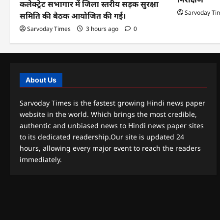
कलेक्ट्रेट सभागार में जिला स्तरीय सड़क सुरक्षा
Sarvoday Ti
समिति की बैठक आयोजित की गई।
Sarvoday Times
3 hours ago
0
About Us
Sarvoday Times is the fastest growing Hindi news paper
website in the world. Which brings the most credible,
authentic and unbiased news to Hindi news paper sites
to its dedicated readership.Our site is updated 24
hours, allowing every major event to reach the readers
immediately.