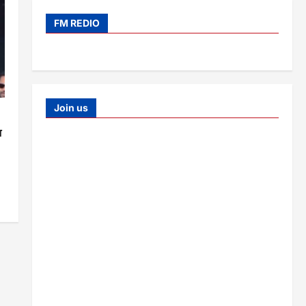
FM REDIO
Join us
त