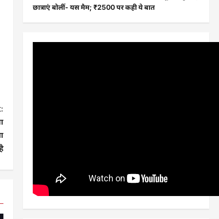
छात्राएं बोलीं- यस मैम; ₹2500 पर कही ये बात
:
गा
ा
है