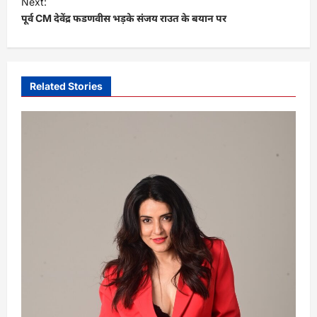
Next:
पूर्व CM देवेंद्र फडणवीस भड़के संजय राउत के बयान पर
n
a
v
i
Related Stories
g
a
t
i
o
n