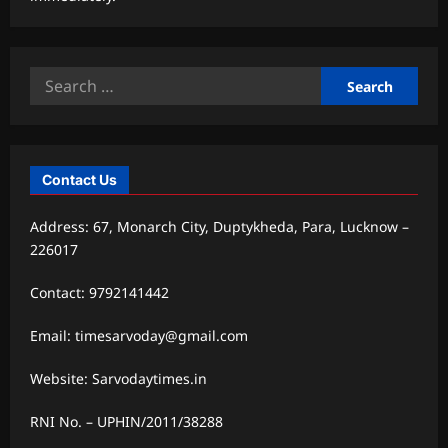
Search
for:
Contact Us
Address: 67, Monarch City, Duptykheda, Para, Lucknow –
226017
Contact: 9792141442
Email: timesarvoday@gmail.com
Website: Sarvodaytimes.in
RNI No. – UPHIN/2011/38288