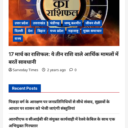
उत्तर प्रदेश
उत्तराखंड
चंडीगढ़
जम्मू कश्मीर
जीवन शैली
दिल्ली
देश
बिहार
मध्य प्रदेश
महाराष्ट्र
मुख्य समाचार
राज्य
17 मार्च का राशिफल: ये तीन राशि वाले आर्थिक मामलों में
बरतें सावधानी
Sarvoday Times
2 years ago
0
Recent Posts
पिछड़ा वर्ग के आरक्षण पर जनप्रतिनिधियों से सीधे संवाद, सुझावों के
आधार पर शासन को भेजी जाएंगी संस्तुतियां
आरपीएफ व सीआईबी की संयुक्त कार्यवाही में रेलवे केबिल के साथ एक
अभियुक्त गिरफ्तार