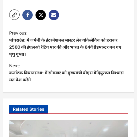
P
Previous:
o
पांचराउंड: में जर्मनी के इंटरनेशनल मास्टर लेव यांकेलेविच को हराकर
s
2500 की ईएलओ रेटिंग पार की और भारत के 64वें ग्रैंडमास्टर बन गए
पृथु गुप्ता।
t
Next:
n
कर्नाटक विधानसभा: में सोमवार को मुख्यमंत्री बीएस येदियुरप्पा विश्वास
a
मत पेश करेंगे
v
i
g
Related Stories
a
t
i