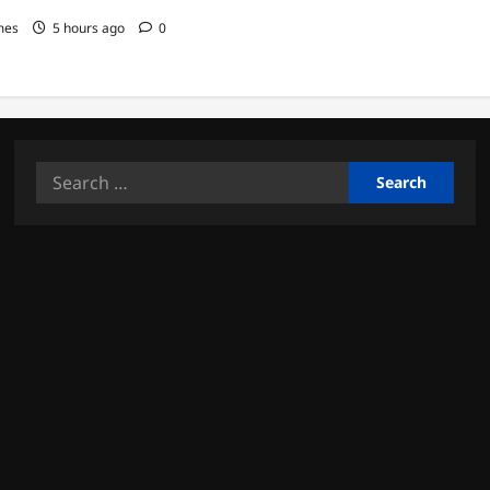
mes
5 hours ago
0
Search
for: