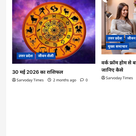
v
i
g
उत्तर प्रदेश
जीवन
a
मुख्य समाचार
t
उत्तर प्रदेश
जीवन शैली
i
वर्क फ्रॉम होम से
जानिए कैसे
30 मई 2026 का राशिफल
o
Sarvoday Times
Sarvoday Times
2 months ago
0
n