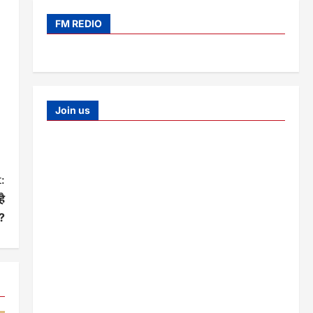
FM REDIO
Join us
:
है
?