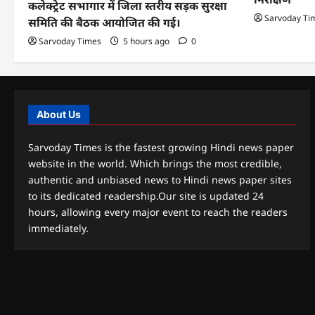
कलेक्ट्रेट सभागार में जिला स्तरीय सड़क सुरक्षा
Sarvoday Ti
समिति की बैठक आयोजित की गई।
Sarvoday Times
5 hours ago
0
About Us
Sarvoday Times is the fastest growing Hindi news paper
website in the world. Which brings the most credible,
authentic and unbiased news to Hindi news paper sites
to its dedicated readership.Our site is updated 24
hours, allowing every major event to reach the readers
immediately.