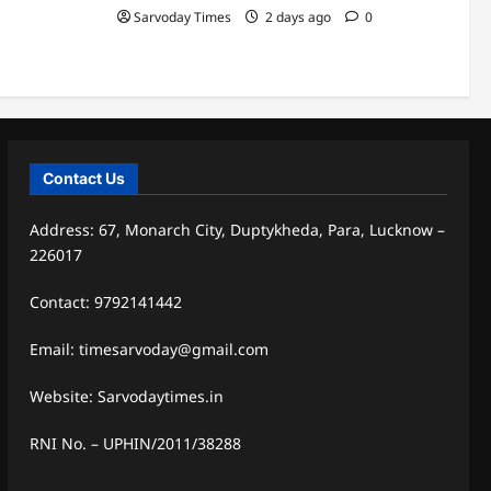
Sarvoday Times
2 days ago
0
Contact Us
Address: 67, Monarch City, Duptykheda, Para, Lucknow –
226017
Contact: 9792141442
Email: timesarvoday@gmail.com
Website: Sarvodaytimes.in
RNI No. – UPHIN/2011/38288