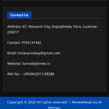
Contact Us
Address: 67, Monarch City, Duptykheda, Para, Lucknow –
226017
Contact: 9792141442
Email: timesarvoday@gmail.com
Website: Sarvodaytimes.in
RNI No. – UPHIN/2011/38288
Copyright © 2026 All rights reserved.
|
ReviewNews
by AF
themes.