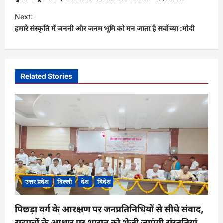
s
Next:
t
हमारे संस्कृति में जननी और जनम भूमि को मन जाता है सर्वोच्या :मोदी
n
a
v
Related Stories
i
g
a
t
i
o
n
उत्तर प्रदेश
दिल्ली
देश
विदेश
पिछड़ा वर्ग के आरक्षण पर जनप्रतिनिधियों से सीधे संवाद,
सुझावों के आधार पर शासन को भेजी जाएंगी संस्तुतियां