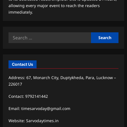
allowing every major event to reach the readers
immediately.
Search
for:
Contact Us
Address: 67, Monarch City, Duptykheda, Para, Lucknow –
226017
Contact: 9792141442
Email: timesarvoday@gmail.com
Website: Sarvodaytimes.in