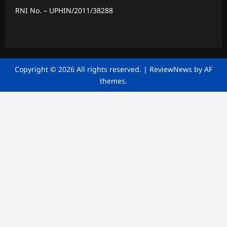
RNI No. – UPHIN/2011/38288
Copyright © 2026 All rights reserved.
|
ReviewNews
by AF
themes.