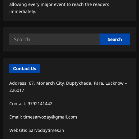
allowing every major event to reach the readers
immediately.
Search
for:
Contact Us
Address: 67, Monarch City, Duptykheda, Para, Lucknow –
226017
Contact: 9792141442
Email: timesarvoday@gmail.com
Website: Sarvodaytimes.in