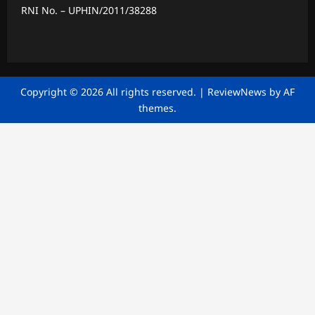
RNI No. – UPHIN/2011/38288
Copyright © 2026 All rights reserved.
|
ReviewNews
by AF
themes.