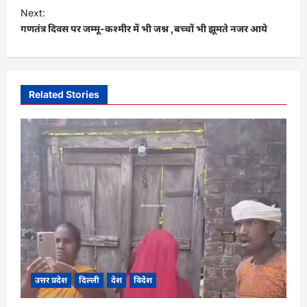
t
Next:
गणतंत्र दिवस पर जम्मू-कश्मीर में भी जश्न ,बच्चों भी झूमते नजर आये
n
a
v
i
Related Stories
g
a
t
i
o
n
उत्तर प्रदेश
दिल्ली
देश
विदेश