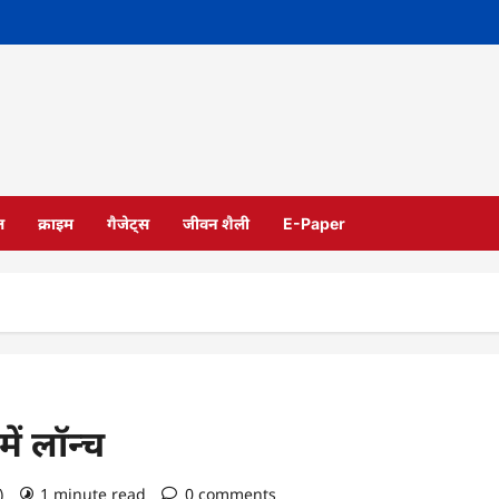
ल
क्राइम
गैजेट्स
जीवन शैली
E-Paper
ं लॉन्च
o)
1 minute read
0 comments