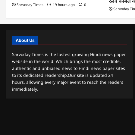
रेलवे केबिल 
Sarvoday Times
19 hours ago
0
Sarvoday Ti
About Us
Sarvoday Times is the fastest growing Hindi news paper
website in the world. Which brings the most credible,
authentic and unbiased news to Hindi news paper sites
to its dedicated readership.Our site is updated 24
hours, allowing every major event to reach the readers
immediately.