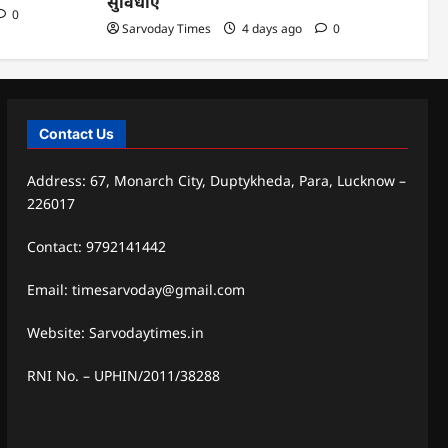
सुविधाएं
0
Sarvoday Times
4 days ago
0
Contact Us
Address: 67, Monarch City, Duptykheda, Para, Lucknow –
226017
Contact: 9792141442
Email: timesarvoday@gmail.com
Website: Sarvodaytimes.in
RNI No. – UPHIN/2011/38288