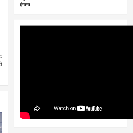
हंगामा
:
रो